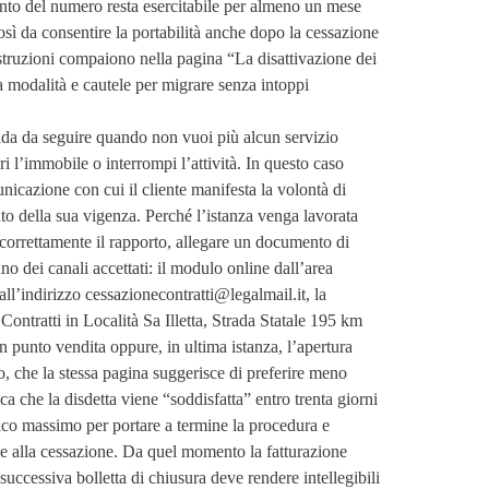
imento del numero resta esercitabile per almeno un mese
così da consentire la portabilità anche dopo la cessazione
istruzioni compaiono nella pagina “La disattivazione dei
ga modalità e cautele per migrare senza intoppi
rada da seguire quando non vuoi più alcun servizio
i l’immobile o interrompi l’attività. In questo caso
unicazione con cui il cliente manifesta la volontà di
nto della sua vigenza. Perché l’istanza venga lavorata
 correttamente il rapporto, allegare un documento di
 uno dei canali accettati: il modulo online dall’area
ll’indirizzo cessazionecontratti@legalmail.it, la
ontratti in Località Sa Illetta, Strada Statale 195 km
 punto vendita oppure, in ultima istanza, l’apertura
ico, che la stessa pagina suggerisce di preferire meno
dica che la disdetta viene “soddisfatta” entro trenta giorni
nico massimo per portare a termine la procedura e
ione alla cessazione. Da quel momento la fatturazione
a successiva bolletta di chiusura deve rendere intellegibili