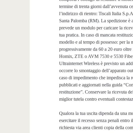
termine di trenta giorni dall’avvenuta c
l’indirizzo di rientro: Tiscali Italia S.
Santa Palomba (RM). La spedizione è a c
prevede un modulo per caricare la ricevu
tua pratica. In caso di mancata restituzi
modello e al tempo di possesso: per la
progressivamente da 60 a 20 euro oltre 
Homix, ZTE o AVM 7530 e 5530 Fiber gli
Ultrainternet Wireless è previsto un ad
occorre lo smontaggio dell’apparato outd
caso di impedimento che impedisca la res
pubblicati e aggiornati nella guida “Com
restituzione”. Conservare la ricevuta del
miglior tutela contro eventuali contestaz
Qualora la tua uscita dipenda da una mo
esercitare il recesso senza penali entro 
richiesta via area clienti copia della c