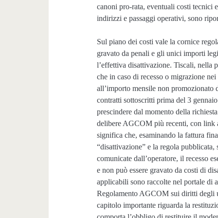
canoni pro-rata, eventuali costi tecnici e
indirizzi e passaggi operativi, sono ripor
Sul piano dei costi vale la cornice regol
gravato da penali e gli unici importi legi
l’effettiva disattivazione. Tiscali, nella
che in caso di recesso o migrazione nei 
all’importo mensile non promozionato del
contratti sottoscritti prima del 3 gennaio
prescindere dal momento della richiesta.
delibere AGCOM più recenti, con link al 
significa che, esaminando la fattura fin
“disattivazione” e la regola pubblicata, 
comunicate dall’operatore, il recesso ese
e non può essere gravato da costi di disa
applicabili sono raccolte nel portale di 
Regolamento AGCOM sui diritti degli ut
capitolo importante riguarda la restituz
comporta l’obbligo di restituire il mode