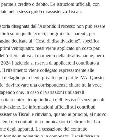
 partite a credito o debito. Le istruzioni ufficiali, con
tate nella stessa guida di assistenza Tiscali.
atoria disegnata dall’Autorità: il recesso non può essere
ttimi sono quelli tecnici, congrui e trasparenti, per
 pagina dedicata ai “Costi di disattivazione”, specifica
primi ventiquattro mesi viene applicato un costo pari
l’offerta attiva al momento della disattivazione; per i
 2024 l’azienda si riserva di applicare il contributo a
 Il riferimento viene collegato espressamente alle
dettaglio per clienti privati e per partite IVA. Questo
ale, devi trovare una corrispondenza chiara tra la voce
sapendo che, in caso di variazioni unilaterali
rcitato entro i tempi indicati nell’avviso è senza penali
ttivazione. Le informazioni ufficiali sui contributi
assistenza Tiscali e rinviano, quanto ai principi, al nuovo
enti nei contratti di comunicazioni elettroniche. Un
ione degli apparati. La cessazione del contratto
m fornito in noleggio o in comodato; Tiscali fissa un