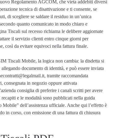
l nuovo Regolamento AGCOM, che vieta addebiti diversi
erazione tecnica di disattivazione e ti consente, se
uti, di scegliere se saldare il residuo in un’unica
e secondo quanto comunicato in modo chiaro e
gina Tiscali sul recesso richiama le delibere aggiornate
ttare il servizio clienti entro cinque giorni per
ne, così da evitare equivoci nella fattura finale.
IM Tiscali Mobile, la logica non cambia: la disdetta si
 allegando documento di identità, e può essere inviata
necontratti@legalmail.it, tramite raccomandata
ri, consegnata in negozio oppure attivata
zienda consiglia di preferire i canali scritti per avere
I recapiti e le modalità sono pubblicati nella guida
o Mobile” dell’assistenza ufficiale. Anche qui l’effetto è
odo in corso, con emissione di una fattura di chiusura