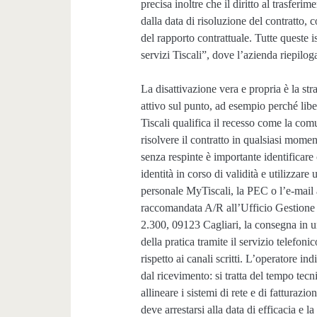
precisa inoltre che il diritto al trasfer
dalla data di risoluzione del contratto, 
del rapporto contrattuale. Tutte queste 
servizi Tiscali”, dove l’azienda riepilo
La disattivazione vera e propria è la st
attivo sul punto, ad esempio perché liber
Tiscali qualifica il recesso come la com
risolvere il contratto in qualsiasi mome
senza respinte è importante identificare
identità in corso di validità e utilizzare
personale MyTiscali, la PEC o l’e-mail a
raccomandata A/R all’Ufficio Gestione C
2.300, 09123 Cagliari, la consegna in un
della pratica tramite il servizio telefon
rispetto ai canali scritti. L’operatore in
dal ricevimento: si tratta del tempo tec
allineare i sistemi di rete e di fatturaz
deve arrestarsi alla data di efficacia e l