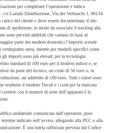
essazione per completare l’operazione e indica
p.A. c/o Laziale Distribuzione, Via dei Verbaschi 1, 00134
arico del cliente e deve essere documentata: il sito
ta di spedizione, in modo da associare il tracking alla
one sono previsti addebiti che variano in base al
 maggior parte dei modem domestici l’importo scende
i ventiquattro mesi, mentre per modelli specifici come
 importi sono più elevati; per la tecnologia
debito standard di 100 euro per il modem indoor e, se
oor da parte del tecnico, un costo di 50 euro o, in
tituzione, un addebito di 100 euro. Tutti i valori sono
e restituire il modem Tiscali e i costi per la mancata
 corriere con il numero di serie dell’apparato è la
ioni.
difica unilaterale comunicata dall’operatore, puoi
il termine indicato nell’avviso, allegando alla PEC o alla
omunicazione. È una tutela rafforzata prevista dal Codice