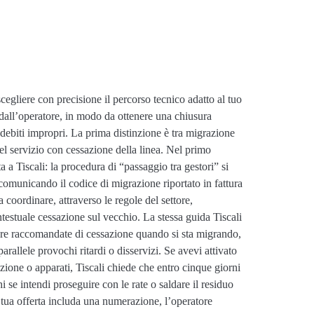
scegliere con precisione il percorso tecnico adatto al tuo
ti dall’operatore, in modo da ottenere una chiusura
addebiti impropri. La prima distinzione è tra migrazione
del servizio con cessazione della linea. Nel primo
a a Tiscali: la procedura di “passaggio tra gestori” si
comunicando il codice di migrazione riportato in fattura
a coordinare, attraverso le regole del settore,
testuale cessazione sul vecchio. La stessa guida Tiscali
re raccomandate di cessazione quando si sta migrando,
parallele provochi ritardi o disservizi. Se avevi attivato
azione o apparati, Tiscali chiede che entro cinque giorni
 se intendi proseguire con le rate o saldare il residuo
a tua offerta includa una numerazione, l’operatore